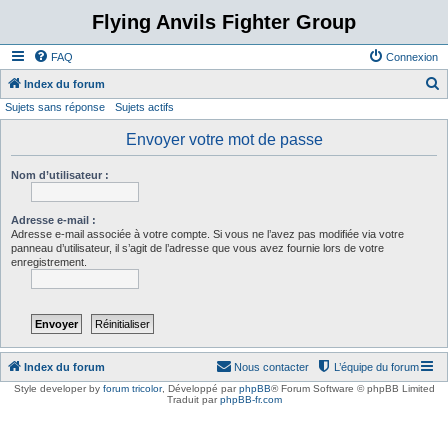
Flying Anvils Fighter Group
FAQ
Connexion
Index du forum
Sujets sans réponse
Sujets actifs
e
c
Envoyer votre mot de passe
h
Nom d’utilisateur :
e
r
Adresse e-mail :
c
Adresse e-mail associée à votre compte. Si vous ne l’avez pas modifiée via votre
panneau d’utilisateur, il s’agit de l’adresse que vous avez fournie lors de votre
h
enregistrement.
e
r
Index du forum
Nous contacter
L’équipe du forum
Style developer by
forum tricolor
,
Développé par
phpBB
® Forum Software © phpBB Limited
Traduit par
phpBB-fr.com