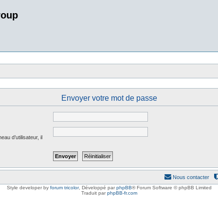
roup
Envoyer votre mot de passe
u d’utilisateur, il
Nous contacter
Style developer by
forum tricolor
,
Développé par
phpBB
® Forum Software © phpBB Limited
Traduit par
phpBB-fr.com