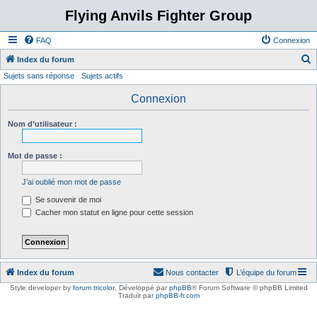
Flying Anvils Fighter Group
FAQ
Connexion
Index du forum
Sujets sans réponse
Sujets actifs
e
c
Connexion
h
Nom d’utilisateur :
e
r
Mot de passe :
c
h
J’ai oublié mon mot de passe
e
Se souvenir de moi
r
Cacher mon statut en ligne pour cette session
Index du forum
Nous contacter
L’équipe du forum
Style developer by
forum tricolor
,
Développé par
phpBB
® Forum Software © phpBB Limited
Traduit par
phpBB-fr.com