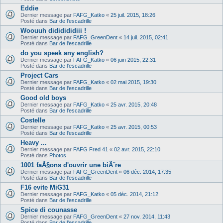
Eddie
Dernier message par
FAFG_Katko
«
25 juil. 2015, 18:26
Posté dans
Bar de l'escadrille
Woouuh dididididiii !
Dernier message par
FAFG_GreenDent
«
14 juil. 2015, 02:41
Posté dans
Bar de l'escadrille
do you speek any english?
Dernier message par
FAFG_Katko
«
06 juin 2015, 22:31
Posté dans
Bar de l'escadrille
Project Cars
Dernier message par
FAFG_Katko
«
02 mai 2015, 19:30
Posté dans
Bar de l'escadrille
Good old boys
Dernier message par
FAFG_Katko
«
25 avr. 2015, 20:48
Posté dans
Bar de l'escadrille
Costelle
Dernier message par
FAFG_Katko
«
25 avr. 2015, 00:53
Posté dans
Bar de l'escadrille
Heavy ...
Dernier message par
FAFG Fred 41
«
02 avr. 2015, 22:10
Posté dans
Photos
1001 faÃ§ons d'ouvrir une biÃ¨re
Dernier message par
FAFG_GreenDent
«
06 déc. 2014, 17:35
Posté dans
Bar de l'escadrille
F16 evite MiG31
Dernier message par
FAFG_Katko
«
05 déc. 2014, 21:12
Posté dans
Bar de l'escadrille
Spice di counasse
Dernier message par
FAFG_GreenDent
«
27 nov. 2014, 11:43
Posté dans
Bar de l'escadrille