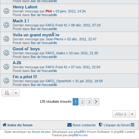
Posté dans
Bar de l'escadrille
Henry Lafont
Dernier message par
Phil
«
03 janv. 2012, 14:34
Posté dans
Bar de l'escadrille
Mach 1 !
Dernier message par
FAFG Fred 41
«
08 déc. 2011, 07:19
Posté dans
Bar de l'escadrille
Voila un grand mystÃ¨re
Dernier message par
Jean-Pierre
«
02 déc. 2011, 22:47
Posté dans
Bar de l'escadrille
Good ol' boys
Dernier message par
FAFG_Katko
«
10 nov. 2011, 21:35
Posté dans
Bar de l'escadrille
A-26
Dernier message par
FAFG Fred 41
«
07 nov. 2011, 22:04
Posté dans
Bar de l'escadrille
I'm a pilot !!!
Dernier message par
FAFG_OpneHoK
«
31 juil. 2011, 18:58
Posté dans
Bar de l'escadrille
1
2
3
Suivante
135 résultats trouvés
Aller à
Index du forum
Nous contacter
L’équipe du forum
Style developer by
forum tricolor
,
Développé par
phpBB
® Forum Software © phpBB Limited
Traduit par
phpBB-fr.com