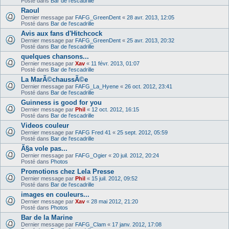
Posté dans
Bar de l'escadrille
Raoul
Dernier message par
FAFG_GreenDent
«
28 avr. 2013, 12:05
Posté dans
Bar de l'escadrille
Avis aux fans d'Hitchcock
Dernier message par
FAFG_GreenDent
«
25 avr. 2013, 20:32
Posté dans
Bar de l'escadrille
quelques chansons...
Dernier message par
Xav
«
11 févr. 2013, 01:07
Posté dans
Bar de l'escadrille
La MarÃ©chaussÃ©e
Dernier message par
FAFG_La_Hyene
«
26 oct. 2012, 23:41
Posté dans
Bar de l'escadrille
Guinness is good for you
Dernier message par
Phil
«
12 oct. 2012, 16:15
Posté dans
Bar de l'escadrille
Videos couleur
Dernier message par
FAFG Fred 41
«
25 sept. 2012, 05:59
Posté dans
Bar de l'escadrille
Ã§a vole pas...
Dernier message par
FAFG_Ogier
«
20 juil. 2012, 20:24
Posté dans
Photos
Promotions chez Lela Presse
Dernier message par
Phil
«
15 juil. 2012, 09:52
Posté dans
Bar de l'escadrille
images en couleurs...
Dernier message par
Xav
«
28 mai 2012, 21:20
Posté dans
Photos
Bar de la Marine
Dernier message par
FAFG_Clam
«
17 janv. 2012, 17:08