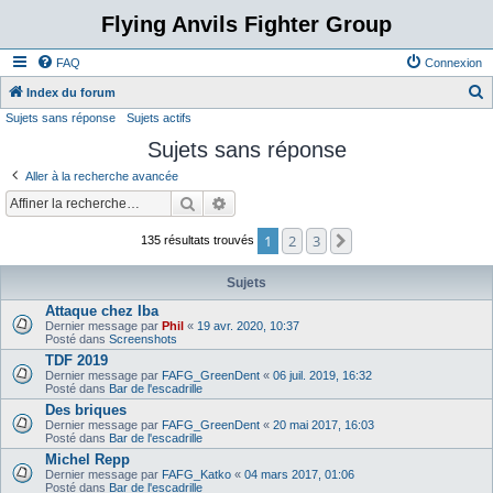
Flying Anvils Fighter Group
FAQ
Connexion
Index du forum
Sujets sans réponse
Sujets actifs
e
Sujets sans réponse
c
h
Aller à la recherche avancée
e
Rechercher
Recherche avancée
r
1
2
3
Suivante
135 résultats trouvés
c
h
Sujets
e
Attaque chez Iba
Dernier message par
Phil
«
19 avr. 2020, 10:37
r
Posté dans
Screenshots
TDF 2019
Dernier message par
FAFG_GreenDent
«
06 juil. 2019, 16:32
Posté dans
Bar de l'escadrille
Des briques
Dernier message par
FAFG_GreenDent
«
20 mai 2017, 16:03
Posté dans
Bar de l'escadrille
Michel Repp
Dernier message par
FAFG_Katko
«
04 mars 2017, 01:06
Posté dans
Bar de l'escadrille