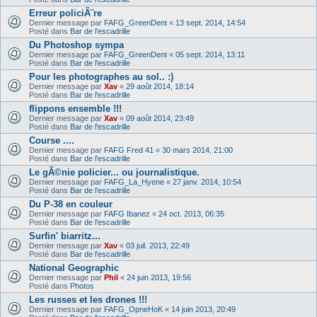
Erreur policiÃ¨re
Dernier message par
FAFG_GreenDent
«
13 sept. 2014, 14:54
Posté dans
Bar de l'escadrille
Du Photoshop sympa
Dernier message par
FAFG_GreenDent
«
05 sept. 2014, 13:11
Posté dans
Bar de l'escadrille
Pour les photographes au sol.. :)
Dernier message par
Xav
«
29 août 2014, 18:14
Posté dans
Bar de l'escadrille
flippons ensemble !!!
Dernier message par
Xav
«
09 août 2014, 23:49
Posté dans
Bar de l'escadrille
Course ....
Dernier message par
FAFG Fred 41
«
30 mars 2014, 21:00
Posté dans
Bar de l'escadrille
Le gÃ©nie policier... ou journalistique.
Dernier message par
FAFG_La_Hyene
«
27 janv. 2014, 10:54
Posté dans
Bar de l'escadrille
Du P-38 en couleur
Dernier message par
FAFG Ibanez
«
24 oct. 2013, 06:35
Posté dans
Bar de l'escadrille
Surfin' biarritz...
Dernier message par
Xav
«
03 juil. 2013, 22:49
Posté dans
Bar de l'escadrille
National Geographic
Dernier message par
Phil
«
24 juin 2013, 19:56
Posté dans
Photos
Les russes et les drones !!!
Dernier message par
FAFG_OpneHoK
«
14 juin 2013, 20:49