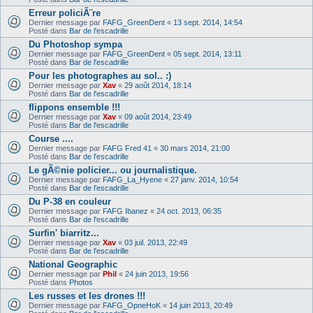
Erreur policiÃ¨re
Dernier message par
FAFG_GreenDent
«
13 sept. 2014, 14:54
Posté dans
Bar de l'escadrille
Du Photoshop sympa
Dernier message par
FAFG_GreenDent
«
05 sept. 2014, 13:11
Posté dans
Bar de l'escadrille
Pour les photographes au sol.. :)
Dernier message par
Xav
«
29 août 2014, 18:14
Posté dans
Bar de l'escadrille
flippons ensemble !!!
Dernier message par
Xav
«
09 août 2014, 23:49
Posté dans
Bar de l'escadrille
Course ....
Dernier message par
FAFG Fred 41
«
30 mars 2014, 21:00
Posté dans
Bar de l'escadrille
Le gÃ©nie policier... ou journalistique.
Dernier message par
FAFG_La_Hyene
«
27 janv. 2014, 10:54
Posté dans
Bar de l'escadrille
Du P-38 en couleur
Dernier message par
FAFG Ibanez
«
24 oct. 2013, 06:35
Posté dans
Bar de l'escadrille
Surfin' biarritz...
Dernier message par
Xav
«
03 juil. 2013, 22:49
Posté dans
Bar de l'escadrille
National Geographic
Dernier message par
Phil
«
24 juin 2013, 19:56
Posté dans
Photos
Les russes et les drones !!!
Dernier message par
FAFG_OpneHoK
«
14 juin 2013, 20:49