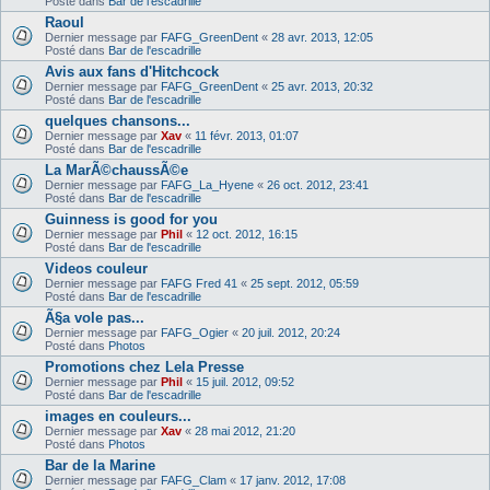
Posté dans
Bar de l'escadrille
Raoul
Dernier message par
FAFG_GreenDent
«
28 avr. 2013, 12:05
Posté dans
Bar de l'escadrille
Avis aux fans d'Hitchcock
Dernier message par
FAFG_GreenDent
«
25 avr. 2013, 20:32
Posté dans
Bar de l'escadrille
quelques chansons...
Dernier message par
Xav
«
11 févr. 2013, 01:07
Posté dans
Bar de l'escadrille
La MarÃ©chaussÃ©e
Dernier message par
FAFG_La_Hyene
«
26 oct. 2012, 23:41
Posté dans
Bar de l'escadrille
Guinness is good for you
Dernier message par
Phil
«
12 oct. 2012, 16:15
Posté dans
Bar de l'escadrille
Videos couleur
Dernier message par
FAFG Fred 41
«
25 sept. 2012, 05:59
Posté dans
Bar de l'escadrille
Ã§a vole pas...
Dernier message par
FAFG_Ogier
«
20 juil. 2012, 20:24
Posté dans
Photos
Promotions chez Lela Presse
Dernier message par
Phil
«
15 juil. 2012, 09:52
Posté dans
Bar de l'escadrille
images en couleurs...
Dernier message par
Xav
«
28 mai 2012, 21:20
Posté dans
Photos
Bar de la Marine
Dernier message par
FAFG_Clam
«
17 janv. 2012, 17:08