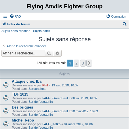
Flying Anvils Fighter Group
FAQ
Connexion
Index du forum
Sujets sans réponse
Sujets actifs
e
Sujets sans réponse
c
h
Aller à la recherche avancée
e
Rechercher
Recherche avancée
r
1
2
3
Suivante
135 résultats trouvés
c
h
Sujets
e
Attaque chez Iba
Dernier message par
Phil
«
19 avr. 2020, 10:37
r
Posté dans
Screenshots
TDF 2019
Dernier message par
FAFG_GreenDent
«
06 juil. 2019, 16:32
Posté dans
Bar de l'escadrille
Des briques
Dernier message par
FAFG_GreenDent
«
20 mai 2017, 16:03
Posté dans
Bar de l'escadrille
Michel Repp
Dernier message par
FAFG_Katko
«
04 mars 2017, 01:06
Posté dans
Bar de l'escadrille