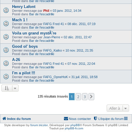
Posté dans
Bar de l'escadrille
Henry Lafont
Dernier message par
Phil
«
03 janv. 2012, 14:34
Posté dans
Bar de l'escadrille
Mach 1 !
Dernier message par
FAFG Fred 41
«
08 déc. 2011, 07:19
Posté dans
Bar de l'escadrille
Voila un grand mystÃ¨re
Dernier message par
Jean-Pierre
«
02 déc. 2011, 22:47
Posté dans
Bar de l'escadrille
Good ol' boys
Dernier message par
FAFG_Katko
«
10 nov. 2011, 21:35
Posté dans
Bar de l'escadrille
A-26
Dernier message par
FAFG Fred 41
«
07 nov. 2011, 22:04
Posté dans
Bar de l'escadrille
I'm a pilot !!!
Dernier message par
FAFG_OpneHoK
«
31 juil. 2011, 18:58
Posté dans
Bar de l'escadrille
1
2
3
Suivante
135 résultats trouvés
Aller à
Index du forum
Nous contacter
L’équipe du forum
Style developer by
forum tricolor
,
Développé par
phpBB
® Forum Software © phpBB Limited
Traduit par
phpBB-fr.com