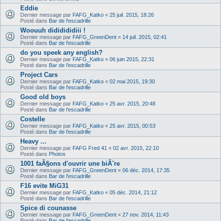
Eddie
Dernier message par
FAFG_Katko
«
25 juil. 2015, 18:26
Posté dans
Bar de l'escadrille
Woouuh dididididiii !
Dernier message par
FAFG_GreenDent
«
14 juil. 2015, 02:41
Posté dans
Bar de l'escadrille
do you speek any english?
Dernier message par
FAFG_Katko
«
06 juin 2015, 22:31
Posté dans
Bar de l'escadrille
Project Cars
Dernier message par
FAFG_Katko
«
02 mai 2015, 19:30
Posté dans
Bar de l'escadrille
Good old boys
Dernier message par
FAFG_Katko
«
25 avr. 2015, 20:48
Posté dans
Bar de l'escadrille
Costelle
Dernier message par
FAFG_Katko
«
25 avr. 2015, 00:53
Posté dans
Bar de l'escadrille
Heavy ...
Dernier message par
FAFG Fred 41
«
02 avr. 2015, 22:10
Posté dans
Photos
1001 faÃ§ons d'ouvrir une biÃ¨re
Dernier message par
FAFG_GreenDent
«
06 déc. 2014, 17:35
Posté dans
Bar de l'escadrille
F16 evite MiG31
Dernier message par
FAFG_Katko
«
05 déc. 2014, 21:12
Posté dans
Bar de l'escadrille
Spice di counasse
Dernier message par
FAFG_GreenDent
«
27 nov. 2014, 11:43
Posté dans
Bar de l'escadrille