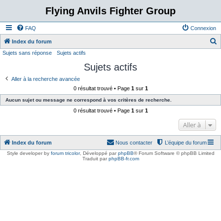
Flying Anvils Fighter Group
FAQ
Connexion
Index du forum
Sujets sans réponse
Sujets actifs
e
Sujets actifs
c
h
Aller à la recherche avancée
0 résultat trouvé • Page
1
sur
1
e
Aucun sujet ou message ne correspond à vos critères de recherche.
r
0 résultat trouvé • Page
1
sur
1
c
Aller à
h
e
Index du forum
Nous contacter
L’équipe du forum
r
Style developer by
forum tricolor
,
Développé par
phpBB
® Forum Software © phpBB Limited
Traduit par
phpBB-fr.com