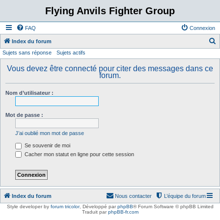
Flying Anvils Fighter Group
FAQ
Connexion
Index du forum
Sujets sans réponse
Sujets actifs
e
c
Vous devez être connecté pour citer des messages dans ce
forum.
h
e
Nom d’utilisateur :
r
c
Mot de passe :
h
J’ai oublié mon mot de passe
e
Se souvenir de moi
r
Cacher mon statut en ligne pour cette session
Index du forum
Nous contacter
L’équipe du forum
Style developer by
forum tricolor
,
Développé par
phpBB
® Forum Software © phpBB Limited
Traduit par
phpBB-fr.com