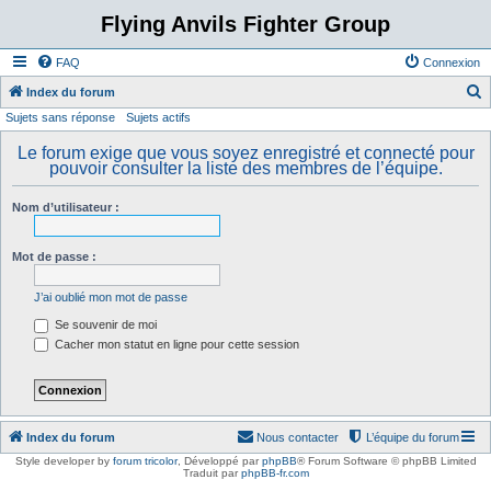
Flying Anvils Fighter Group
FAQ
Connexion
Index du forum
Sujets sans réponse
Sujets actifs
e
c
Le forum exige que vous soyez enregistré et connecté pour
pouvoir consulter la liste des membres de l’équipe.
h
e
Nom d’utilisateur :
r
c
Mot de passe :
h
J’ai oublié mon mot de passe
e
Se souvenir de moi
r
Cacher mon statut en ligne pour cette session
Index du forum
Nous contacter
L’équipe du forum
Style developer by
forum tricolor
,
Développé par
phpBB
® Forum Software © phpBB Limited
Traduit par
phpBB-fr.com