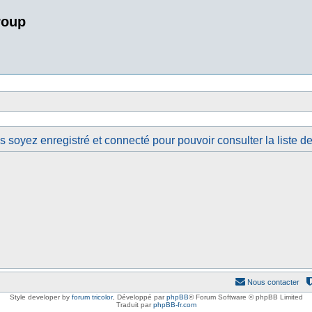
roup
 soyez enregistré et connecté pour pouvoir consulter la liste 
Nous contacter
Style developer by
forum tricolor
,
Développé par
phpBB
® Forum Software © phpBB Limited
Traduit par
phpBB-fr.com