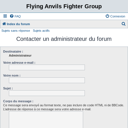
Flying Anvils Fighter Group
FAQ
Connexion
Index du forum
Sujets sans réponse
Sujets actifs
e
Contacter un administrateur du forum
c
h
e
Destinataire :
Administrateur
r
Votre adresse e-mail :
c
h
Votre nom :
e
r
Sujet :
Corps du message :
Ce message sera envoyé au format texte, ne pas inclure de code HTML ni de BBCode.
L’adresse de réponse à ce message sera votre adresse e-mail.