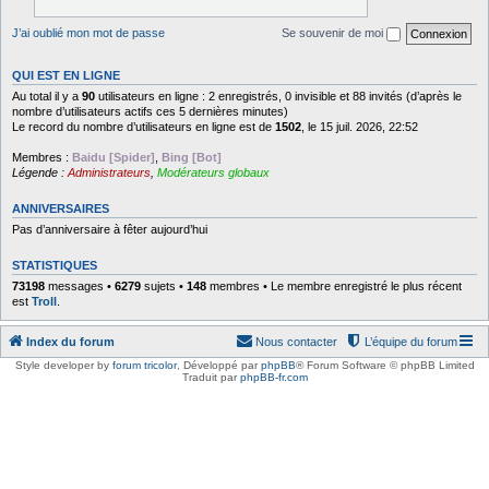
J’ai oublié mon mot de passe
Se souvenir de moi
QUI EST EN LIGNE
Au total il y a
90
utilisateurs en ligne : 2 enregistrés, 0 invisible et 88 invités (d’après le
nombre d’utilisateurs actifs ces 5 dernières minutes)
Le record du nombre d’utilisateurs en ligne est de
1502
, le 15 juil. 2026, 22:52
Membres :
Baidu [Spider]
,
Bing [Bot]
Légende :
Administrateurs
,
Modérateurs globaux
ANNIVERSAIRES
Pas d’anniversaire à fêter aujourd’hui
STATISTIQUES
73198
messages •
6279
sujets •
148
membres • Le membre enregistré le plus récent
est
Troll
.
Index du forum
Nous contacter
L’équipe du forum
Style developer by
forum tricolor
,
Développé par
phpBB
® Forum Software © phpBB Limited
Traduit par
phpBB-fr.com