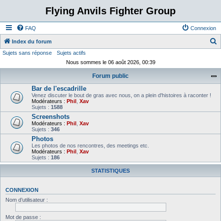
Flying Anvils Fighter Group
FAQ
Connexion
Index du forum
Sujets sans réponse
Sujets actifs
e
Nous sommes le 06 août 2026, 00:39
c
Forum public
h
Bar de l'escadrille
e
Venez discuter le bout de gras avec nous, on a plein d'histoires à raconter !
r
Modérateurs :
Phil
,
Xav
Sujets :
1588
c
Screenshots
Modérateurs :
Phil
,
Xav
h
Sujets :
346
e
Photos
Les photos de nos rencontres, des meetings etc.
r
Modérateurs :
Phil
,
Xav
Sujets :
186
STATISTIQUES
CONNEXION
Nom d’utilisateur :
Mot de passe :