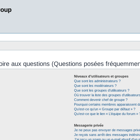
roup
oire aux questions (Questions posées fréquemmen
Niveaux d’utilisateurs et groupes
Que sont les administrateurs ?
Que sont les modérateurs ?
Que sont les groupes d’utilisateurs ?
Où trouver la liste des groupes d’utilisateu
Comment devenir chef de groupe ?
Pourquoi certains membres apparaissent da
Qu’est-ce qu’un « Groupe par défaut » ?
Qu’est-ce que le lien « L’équipe du forum » 
Messagerie privée
Je ne peux pas envoyer de messages privé
Je reçois sans arrêt des messages indésira
J’ai reçu un spam ou un e-mail abusif d’un