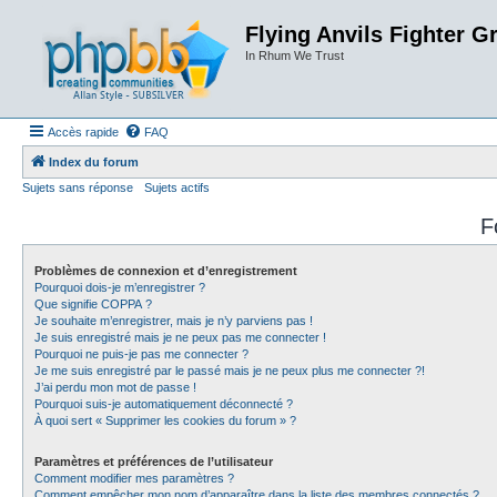
Flying Anvils Fighter G
In Rhum We Trust
Accès rapide
FAQ
Index du forum
Sujets sans réponse
Sujets actifs
F
Problèmes de connexion et d’enregistrement
Pourquoi dois-je m’enregistrer ?
Que signifie COPPA ?
Je souhaite m’enregistrer, mais je n’y parviens pas !
Je suis enregistré mais je ne peux pas me connecter !
Pourquoi ne puis-je pas me connecter ?
Je me suis enregistré par le passé mais je ne peux plus me connecter ?!
J’ai perdu mon mot de passe !
Pourquoi suis-je automatiquement déconnecté ?
À quoi sert « Supprimer les cookies du forum » ?
Paramètres et préférences de l’utilisateur
Comment modifier mes paramètres ?
Comment empêcher mon nom d’apparaître dans la liste des membres connectés ?