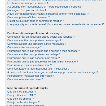
Les heures ne sont pas correctes !
J’ai changé mon fuseau horaire et l’heure est toujours incorrecte !
Ma langue n’est pas dans la liste !
A quoi correspondent les images à proximité de mon nom d’utilisateur ?
Comment puis-je afficher un avatar ?
Qu’est-ce que mon rang et comment le modifier ?
Lorsque je clique sur le lien
e-mail
d’un membre, on me demande de me connecter !?
Problèmes liés à la publication de messages
Comment créer un nouveau sujet ou poster une réponse ?
Comment modifier ou supprimer un message ?
Comment ajouter une signature à mes messages ?
Comment créer un sondage ?
Pourquoi ne puis-je pas ajouter plus d’options à mon sondage ?
Comment modifier ou supprimer un sondage ?
Pourquoi ne puis-je pas accéder à un forum ?
Pourquoi ne puis-je pas joindre des fichiers à mon message ?
Pourquoi ai-je reçu un avertissement ?
Comment rapporter des messages à un modérateur ?
À quoi sert le bouton « Sauvegarder » dans la page de rédaction de message ?
Pourquoi mon message doit être validé ?
Comment remonter mon sujet ?
Mise en forme et types de sujets
Que sont les BBCodes ?
Puis-je utiliser le HTML ?
Que sont les smileys ?
Puis-je publier des images ?
Que sont les annonces globales ?