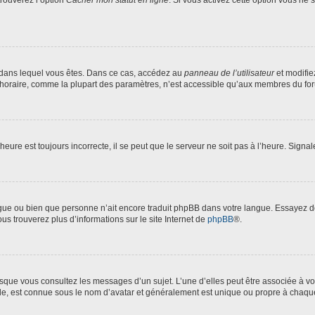
trouverez l’option
Cacher mon statut en ligne
. Si vous activez cette option vous ne
lui dans lequel vous êtes. Dans ce cas, accédez au
panneau de l’utilisateur
et modifie
 horaire, comme la plupart des paramètres, n’est accessible qu’aux membres du foru
heure est toujours incorrecte, il se peut que le serveur ne soit pas à l’heure. Signa
langue ou bien que personne n’ait encore traduit phpBB dans votre langue. Essayez 
ous trouverez plus d’informations sur le site Internet de
phpBB
®.
orsque vous consultez les messages d’un sujet. L’une d’elles peut être associée à 
nde, est connue sous le nom d’avatar et généralement est unique ou propre à chaq