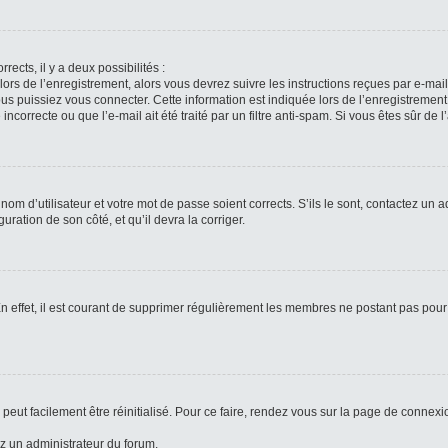
rects, il y a deux possibilités :
lors de l’enregistrement, alors vous devrez suivre les instructions reçues par e-ma
 puissiez vous connecter. Cette information est indiquée lors de l’enregistrement. 
ncorrecte ou que l’e-mail ait été traité par un filtre anti-spam. Si vous êtes sûr de 
om d’utilisateur et votre mot de passe soient corrects. S’ils le sont, contactez un a
uration de son côté, et qu’il devra la corriger.
n effet, il est courant de supprimer régulièrement les membres ne postant pas pour 
peut facilement être réinitialisé. Pour ce faire, rendez vous sur la page de connexi
ez un administrateur du forum.