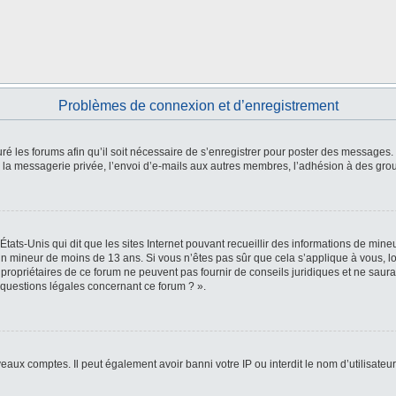
Problèmes de connexion et d’enregistrement
ré les forums afin qu’il soit nécessaire de s’enregistrer pour poster des messages. 
la messagerie privée, l’envoi d’e-mails aux autres membres, l’adhésion à des group
États-Unis qui dit que les sites Internet pouvant recueillir des informations de mi
r un mineur de moins de 13 ans. Si vous n’êtes pas sûr que cela s’applique à vous, l
 propriétaires de ce forum ne peuvent pas fournir de conseils juridiques et ne saura
 questions légales concernant ce forum ? ».
veaux comptes. Il peut également avoir banni votre IP ou interdit le nom d’utilisate