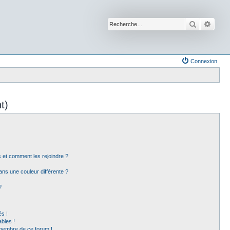
Recherche
Reche
Connexion
t)
rs et comment les rejoindre ?
ns une couleur différente ?
?
s !
bles !
 membre de ce forum !