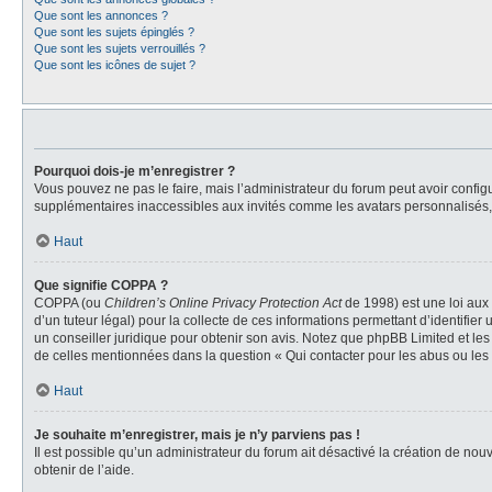
Que sont les annonces ?
Que sont les sujets épinglés ?
Que sont les sujets verrouillés ?
Que sont les icônes de sujet ?
Pourquoi dois-je m’enregistrer ?
Vous pouvez ne pas le faire, mais l’administrateur du forum peut avoir configu
supplémentaires inaccessibles aux invités comme les avatars personnalisés, 
Haut
Que signifie COPPA ?
COPPA (ou
Children’s Online Privacy Protection Act
de 1998) est une loi aux 
d’un tuteur légal) pour la collecte de ces informations permettant d’identifie
un conseiller juridique pour obtenir son avis. Notez que phpBB Limited et les
de celles mentionnées dans la question « Qui contacter pour les abus ou les
Haut
Je souhaite m’enregistrer, mais je n’y parviens pas !
Il est possible qu’un administrateur du forum ait désactivé la création de nou
obtenir de l’aide.