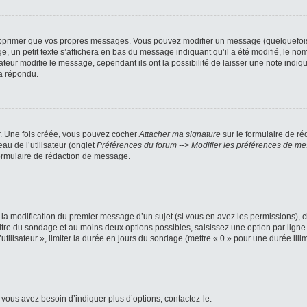
pprimer que vos propres messages. Vous pouvez modifier un message (quelquefois d
petit texte s’affichera en bas du message indiquant qu’il a été modifié, le nombre
ur modifie le message, cependant ils ont la possibilité de laisser une note indiqua
a répondu.
r. Une fois créée, vous pouvez cocher
Attacher ma signature
sur le formulaire de ré
au de l’utilisateur (onglet
Préférences du forum --> Modifier les préférences de m
ormulaire de rédaction de message.
u la modification du premier message d’un sujet (si vous en avez les permissions), c
titre du sondage et au moins deux options possibles, saisissez une option par li
utilisateur », limiter la durée en jours du sondage (mettre « 0 » pour une durée illimi
vous avez besoin d’indiquer plus d’options, contactez-le.