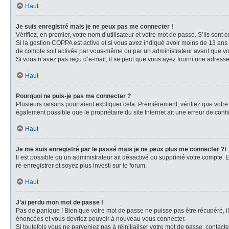
Haut
Je suis enregistré mais je ne peux pas me connecter !
Vérifiez, en premier, votre nom d’utilisateur et votre mot de passe. S’ils sont cor
Si la gestion COPPA est active et si vous avez indiqué avoir moins de 13 ans 
de compte soit activée par vous-même ou par un administrateur avant que vous
Si vous n’avez pas reçu d’e-mail, il se peut que vous ayez fourni une adresse i
Haut
Pourquoi ne puis-je pas me connecter ?
Plusieurs raisons pourraient expliquer cela. Premièrement, vérifiez que votre n
également possible que le propriétaire du site Internet ait une erreur de config
Haut
Je me suis enregistré par le passé mais je ne peux plus me connecter ?!
Il est possible qu’un administrateur ait désactivé ou supprimé votre compte. E
ré-enregistrer et soyez plus investi sur le forum.
Haut
J’ai perdu mon mot de passe !
Pas de panique ! Bien que votre mot de passe ne puisse pas être récupéré, il 
énoncées et vous devriez pouvoir à nouveau vous connecter.
Si toutefois vous ne parveniez pas à réinitialiser votre mot de passe, contact