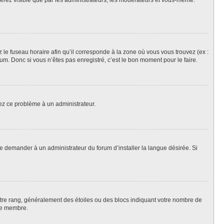
 serez visible que par les administrateurs, les modérateurs et vous-même.
z le fuseau horaire afin qu’il corresponde à la zone où vous vous trouvez (ex :
m. Donc si vous n’êtes pas enregistré, c’est le bon moment pour le faire.
lez ce problème à un administrateur.
de demander à un administrateur du forum d’installer la langue désirée. Si
votre rang, généralement des étoiles ou des blocs indiquant votre nombre de
ue membre.