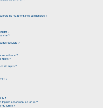
sateurs de ma liste d’amis ou d’ignorés ?
sultat ?
lanche ?!
ages et sujets ?
la surveillance ?
s sujets ?
es de sujets ?
forum ?
ible ?
ns légales concernant ce forum ?
ur du forum ?