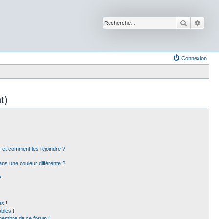
Recherche
Reche
Connexion
t)
rs et comment les rejoindre ?
ns une couleur différente ?
?
s !
bles !
 membre de ce forum !