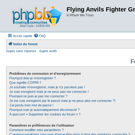
Flying Anvils Fighter G
In Rhum We Trust
Accès rapide
FAQ
Index du forum
Sujets sans réponse
Sujets actifs
F
Problèmes de connexion et d’enregistrement
Pourquoi dois-je m’enregistrer ?
Que signifie COPPA ?
Je souhaite m’enregistrer, mais je n’y parviens pas !
Je suis enregistré mais je ne peux pas me connecter !
Pourquoi ne puis-je pas me connecter ?
Je me suis enregistré par le passé mais je ne peux plus me connecter ?!
J’ai perdu mon mot de passe !
Pourquoi suis-je automatiquement déconnecté ?
À quoi sert « Supprimer les cookies du forum » ?
Paramètres et préférences de l’utilisateur
Comment modifier mes paramètres ?
Comment empêcher mon nom d’apparaître dans la liste des membres connectés ?