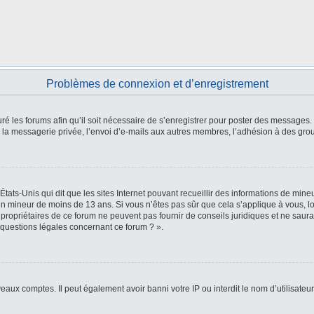
Problèmes de connexion et d’enregistrement
ré les forums afin qu’il soit nécessaire de s’enregistrer pour poster des messages. 
la messagerie privée, l’envoi d’e-mails aux autres membres, l’adhésion à des group
États-Unis qui dit que les sites Internet pouvant recueillir des informations de mi
r un mineur de moins de 13 ans. Si vous n’êtes pas sûr que cela s’applique à vous, l
 propriétaires de ce forum ne peuvent pas fournir de conseils juridiques et ne saura
 questions légales concernant ce forum ? ».
veaux comptes. Il peut également avoir banni votre IP ou interdit le nom d’utilisate