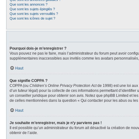
Que sont les annonces ?
Que sont les sujets épinglés ?
Que sont les sujets verrouillés ?
Que sont les icônes de sujet ?
Pourquoi dois-je m’enregistrer ?
Vous pouvez ne pas le faire, mais l’administrateur du forum peut avoir configu
supplémentaires inaccessibles aux invités comme les avatars personnalisés, 
Haut
Que signifie COPPA ?
COPPA (ou
Children’s Online Privacy Protection Act
de 1998) est une loi aux 
d’un tuteur légal) pour la collecte de ces informations permettant d’identifie
un conseiller juridique pour obtenir son avis. Notez que phpBB Limited et les
de celles mentionnées dans la question « Qui contacter pour les abus ou les
Haut
Je souhaite m’enregistrer, mais je n’y parviens pas !
Il est possible qu’un administrateur du forum ait désactivé la création de nou
obtenir de l’aide.