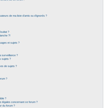
sateurs de ma liste d’amis ou d’ignorés ?
sultat ?
lanche ?!
ages et sujets ?
la surveillance ?
s sujets ?
es de sujets ?
forum ?
ible ?
ns légales concernant ce forum ?
ur du forum ?