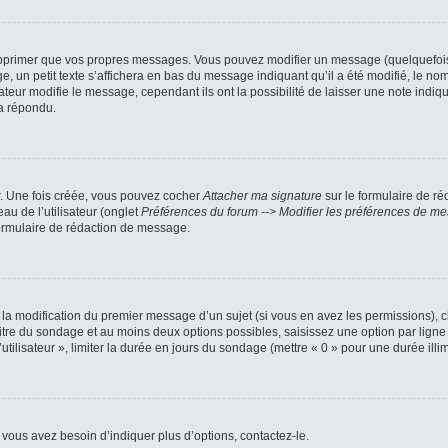
pprimer que vos propres messages. Vous pouvez modifier un message (quelquefois d
petit texte s’affichera en bas du message indiquant qu’il a été modifié, le nombre
ur modifie le message, cependant ils ont la possibilité de laisser une note indiqua
a répondu.
r. Une fois créée, vous pouvez cocher
Attacher ma signature
sur le formulaire de ré
au de l’utilisateur (onglet
Préférences du forum --> Modifier les préférences de m
ormulaire de rédaction de message.
u la modification du premier message d’un sujet (si vous en avez les permissions), c
titre du sondage et au moins deux options possibles, saisissez une option par li
utilisateur », limiter la durée en jours du sondage (mettre « 0 » pour une durée illimi
vous avez besoin d’indiquer plus d’options, contactez-le.