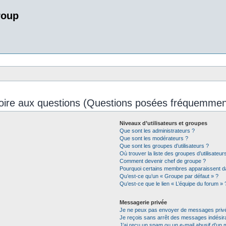
roup
oire aux questions (Questions posées fréquemmen
Niveaux d’utilisateurs et groupes
Que sont les administrateurs ?
Que sont les modérateurs ?
Que sont les groupes d’utilisateurs ?
Où trouver la liste des groupes d’utilisateu
Comment devenir chef de groupe ?
Pourquoi certains membres apparaissent da
Qu’est-ce qu’un « Groupe par défaut » ?
Qu’est-ce que le lien « L’équipe du forum » 
Messagerie privée
Je ne peux pas envoyer de messages privé
Je reçois sans arrêt des messages indésira
J’ai reçu un spam ou un e-mail abusif d’un