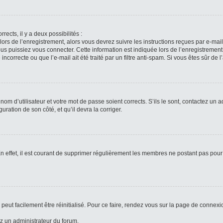
rects, il y a deux possibilités :
lors de l’enregistrement, alors vous devrez suivre les instructions reçues par e-ma
 puissiez vous connecter. Cette information est indiquée lors de l’enregistrement. 
ncorrecte ou que l’e-mail ait été traité par un filtre anti-spam. Si vous êtes sûr de 
om d’utilisateur et votre mot de passe soient corrects. S’ils le sont, contactez un a
uration de son côté, et qu’il devra la corriger.
n effet, il est courant de supprimer régulièrement les membres ne postant pas pour 
peut facilement être réinitialisé. Pour ce faire, rendez vous sur la page de connexi
ez un administrateur du forum.