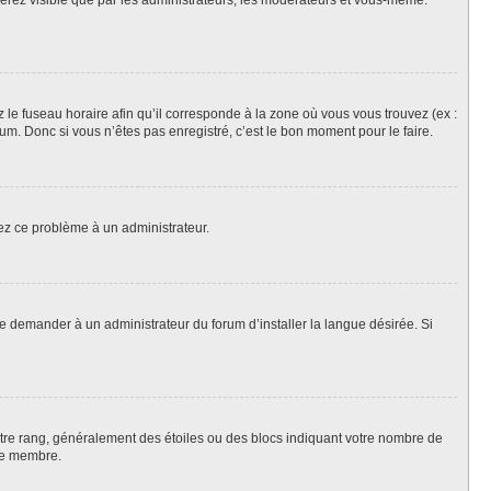
 serez visible que par les administrateurs, les modérateurs et vous-même.
z le fuseau horaire afin qu’il corresponde à la zone où vous vous trouvez (ex :
m. Donc si vous n’êtes pas enregistré, c’est le bon moment pour le faire.
lez ce problème à un administrateur.
de demander à un administrateur du forum d’installer la langue désirée. Si
votre rang, généralement des étoiles ou des blocs indiquant votre nombre de
ue membre.