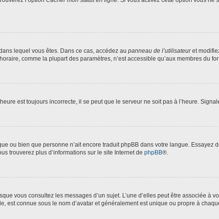
trouverez l’option
Cacher mon statut en ligne
. Si vous activez cette option vous ne
lui dans lequel vous êtes. Dans ce cas, accédez au
panneau de l’utilisateur
et modifie
 horaire, comme la plupart des paramètres, n’est accessible qu’aux membres du foru
heure est toujours incorrecte, il se peut que le serveur ne soit pas à l’heure. Signa
langue ou bien que personne n’ait encore traduit phpBB dans votre langue. Essayez 
ous trouverez plus d’informations sur le site Internet de
phpBB
®.
orsque vous consultez les messages d’un sujet. L’une d’elles peut être associée à 
nde, est connue sous le nom d’avatar et généralement est unique ou propre à chaq