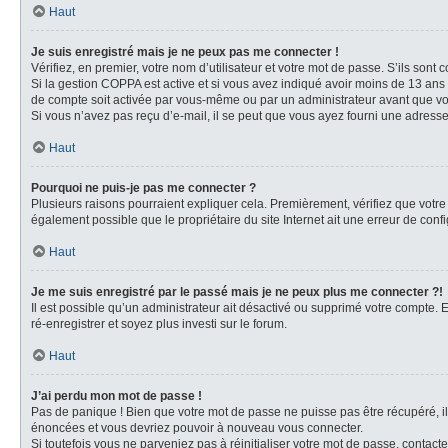
Haut
Je suis enregistré mais je ne peux pas me connecter !
Vérifiez, en premier, votre nom d’utilisateur et votre mot de passe. S’ils sont cor
Si la gestion COPPA est active et si vous avez indiqué avoir moins de 13 ans 
de compte soit activée par vous-même ou par un administrateur avant que vous
Si vous n’avez pas reçu d’e-mail, il se peut que vous ayez fourni une adresse i
Haut
Pourquoi ne puis-je pas me connecter ?
Plusieurs raisons pourraient expliquer cela. Premièrement, vérifiez que votre n
également possible que le propriétaire du site Internet ait une erreur de config
Haut
Je me suis enregistré par le passé mais je ne peux plus me connecter ?!
Il est possible qu’un administrateur ait désactivé ou supprimé votre compte. E
ré-enregistrer et soyez plus investi sur le forum.
Haut
J’ai perdu mon mot de passe !
Pas de panique ! Bien que votre mot de passe ne puisse pas être récupéré, il 
énoncées et vous devriez pouvoir à nouveau vous connecter.
Si toutefois vous ne parveniez pas à réinitialiser votre mot de passe, contact