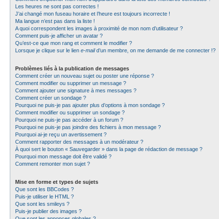
Les heures ne sont pas correctes !
J’ai changé mon fuseau horaire et l’heure est toujours incorrecte !
Ma langue n’est pas dans la liste !
A quoi correspondent les images à proximité de mon nom d’utilisateur ?
Comment puis-je afficher un avatar ?
Qu’est-ce que mon rang et comment le modifier ?
Lorsque je clique sur le lien
e-mail
d’un membre, on me demande de me connecter !?
Problèmes liés à la publication de messages
Comment créer un nouveau sujet ou poster une réponse ?
Comment modifier ou supprimer un message ?
Comment ajouter une signature à mes messages ?
Comment créer un sondage ?
Pourquoi ne puis-je pas ajouter plus d’options à mon sondage ?
Comment modifier ou supprimer un sondage ?
Pourquoi ne puis-je pas accéder à un forum ?
Pourquoi ne puis-je pas joindre des fichiers à mon message ?
Pourquoi ai-je reçu un avertissement ?
Comment rapporter des messages à un modérateur ?
À quoi sert le bouton « Sauvegarder » dans la page de rédaction de message ?
Pourquoi mon message doit être validé ?
Comment remonter mon sujet ?
Mise en forme et types de sujets
Que sont les BBCodes ?
Puis-je utiliser le HTML ?
Que sont les smileys ?
Puis-je publier des images ?
Que sont les annonces globales ?