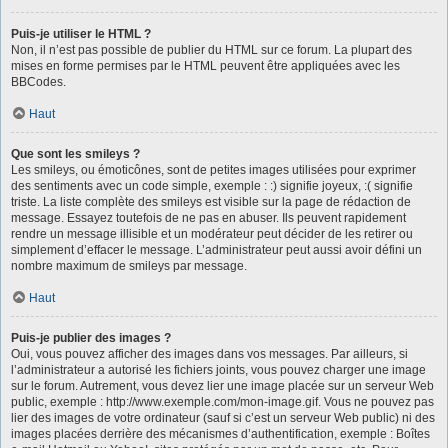
Puis-je utiliser le HTML ?
Non, il n’est pas possible de publier du HTML sur ce forum. La plupart des
mises en forme permises par le HTML peuvent être appliquées avec les
BBCodes.
Haut
Que sont les smileys ?
Les smileys, ou émoticônes, sont de petites images utilisées pour exprimer
des sentiments avec un code simple, exemple : :) signifie joyeux, :( signifie
triste. La liste complète des smileys est visible sur la page de rédaction de
message. Essayez toutefois de ne pas en abuser. Ils peuvent rapidement
rendre un message illisible et un modérateur peut décider de les retirer ou
simplement d’effacer le message. L’administrateur peut aussi avoir défini un
nombre maximum de smileys par message.
Haut
Puis-je publier des images ?
Oui, vous pouvez afficher des images dans vos messages. Par ailleurs, si
l’administrateur a autorisé les fichiers joints, vous pouvez charger une image
sur le forum. Autrement, vous devez lier une image placée sur un serveur Web
public, exemple : http://www.exemple.com/mon-image.gif. Vous ne pouvez pas
lier des images de votre ordinateur (sauf si c’est un serveur Web public) ni des
images placées derrière des mécanismes d’authentification, exemple : Boîtes