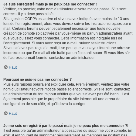
Je suis enregistré mais je ne peux pas me connecter !
Vérifiez, en premier, votre nom d’utilisateur et votre mot de passe. S’ils sont
corrects, il y a deux possibilités :
Si la gestion COPPA est active et si vous avez indiqué avoir moins de 13 ans
lors de l’enregistrement, alors vous devrez suivre les instructions reçues par e-
mail. Certains forums peuvent également nécessiter que toute nouvelle
création de compte soit activée par vous-même ou par un administrateur avant
que vous puissiez vous connecter. Cette information est indiquée lors de
l’enregistrement. Si vous avez reçu un e-mail, suivez ses instructions.
Si vous n’avez pas reçu d’e-mail, il se peut que vous ayez fourni une adresse
incorrecte ou que l’e-mail ait été traité par un filtre anti-spam. Si vous êtes sûr
de l’adresse e-mail fournie, contactez un administrateur.
Haut
Pourquoi ne puis-je pas me connecter ?
Plusieurs raisons pourraient expliquer cela. Premièrement, vérifiez que votre
nom d’utilisateur et votre mot de passe soient corrects. S’ils le sont, contactez
un administrateur du forum pour vérifier que vous n’avez pas été banni. Il est
également possible que le propriétaire du site Internet ait une erreur de
configuration de son côté, et qu’il devra la corriger.
Haut
Je me suis enregistré par le passé mais je ne peux plus me connecter ?!
Il est possible qu’un administrateur ait désactivé ou supprimé votre compte. En
effet, il est courant de supprimer régulièrement les membres ne postant pas