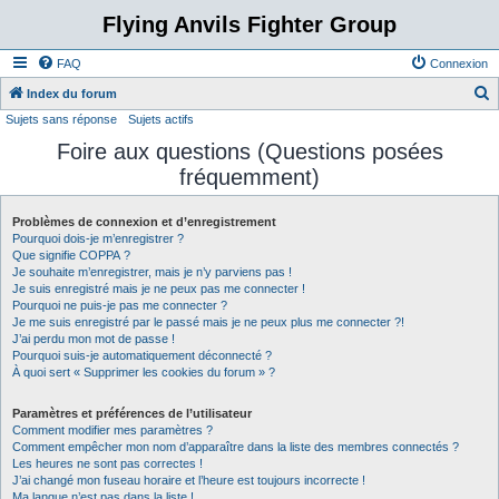
Flying Anvils Fighter Group
FAQ
Connexion
Index du forum
Sujets sans réponse
Sujets actifs
e
Foire aux questions (Questions posées
c
fréquemment)
h
e
Problèmes de connexion et d’enregistrement
r
Pourquoi dois-je m’enregistrer ?
c
Que signifie COPPA ?
Je souhaite m’enregistrer, mais je n’y parviens pas !
h
Je suis enregistré mais je ne peux pas me connecter !
Pourquoi ne puis-je pas me connecter ?
e
Je me suis enregistré par le passé mais je ne peux plus me connecter ?!
r
J’ai perdu mon mot de passe !
Pourquoi suis-je automatiquement déconnecté ?
À quoi sert « Supprimer les cookies du forum » ?
Paramètres et préférences de l’utilisateur
Comment modifier mes paramètres ?
Comment empêcher mon nom d’apparaître dans la liste des membres connectés ?
Les heures ne sont pas correctes !
J’ai changé mon fuseau horaire et l’heure est toujours incorrecte !
Ma langue n’est pas dans la liste !